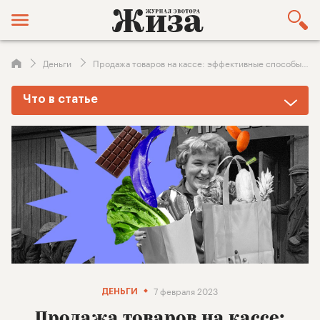
Деньги
Продажа товаров на кассе: эффективные способы и примеры допродаж для увеличения прибыли магазина
Что в статье
Для чего нужны допродажи
Виды допродаж
Что и как продавать на кассе
Как научить кассиров продавать дополнительные товары
Правильная мотивация кассира
Особенности предложения дополнительных товаров на кассе
Подытожим
7 февраля 2023
ДЕНЬГИ
Продажа товаров на кассе: