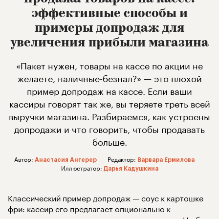
эффективные способы и
примеры допродаж для
увеличения прибыли магазина
«Пакет нужен, товары на кассе по акции не
желаете, наличные-безнал?» — это плохой
пример допродаж на кассе. Если ваши
кассиры говорят так же, вы теряете треть всей
выручки магазина. Разбираемся, как устроены
допродажи и что говорить, чтобы продавать
больше.
Автор:
Редактор:
Анастасия Ангерер
Варвара Ермилова
Иллюстратор:
Дарья Кадушкина
Что в статье
Классический пример допродаж — соус к картошке
фри: кассир его предлагает опционально к
Для чего нужны допродажи
основному заказу и клиент может отказаться. Но без