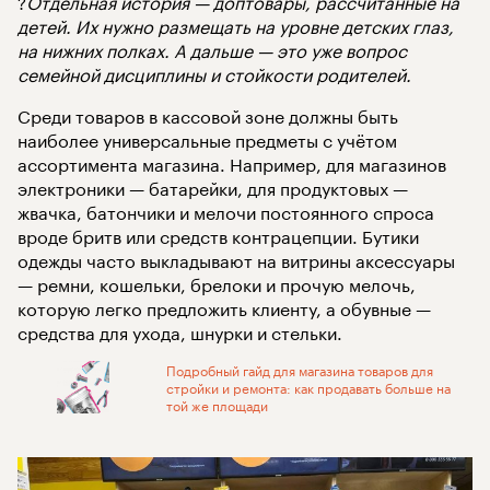
?
Отдельная история — доптовары, рассчитанные на
детей. Их нужно размещать на уровне детских глаз,
на нижних полках. А дальше — это уже вопрос
семейной дисциплины и стойкости родителей.
Среди товаров в кассовой зоне должны быть
наиболее универсальные предметы с учётом
ассортимента магазина. Например, для магазинов
электроники — батарейки, для продуктовых —
жвачка, батончики и мелочи постоянного спроса
вроде бритв или средств контрацепции. Бутики
одежды часто выкладывают на витрины аксессуары
— ремни, кошельки, брелоки и прочую мелочь,
которую легко предложить клиенту, а обувные —
средства для ухода, шнурки и стельки.
Подробный гайд для магазина товаров для
стройки и ремонта: как продавать больше на
той же площади