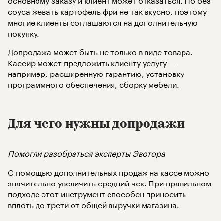
Виды допродаж
соуса жевать картофель фри не так вкусно, поэтому
Что и как продавать на кассе
Как научить кассиров продавать дополнительные товары
многие клиенты соглашаются на дополнительную
Правильная мотивация кассира
покупку.
Особенности предложения дополнительных товаров на кассе
Подытожим
Допродажа может быть не только в виде товара.
Кассир может предложить клиенту услугу —
например, расширенную гарантию, установку
программного обеспечения, сборку мебели.
Для чего нужны допродажи
Помогли разобраться эксперты Эвотора
С помощью дополнительных продаж на кассе можно
значительно увеличить средний чек. При правильном
подходе этот инструмент способен приносить
вплоть до трети от общей выручки магазина.